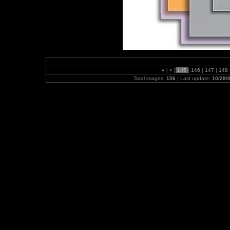
«
|
<
|
145
|
146
|
147
|
148
Total images:
156
| Last update:
10/28/